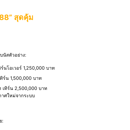
8” สุดคุ้ม
บนัสตัวอย่าง:
ิร์นโอเวอร์ 1,250,000 บาท
ทิร์น 1,500,000 บาท
 เทิร์น 2,500,000 บาท
ระกาศใหม่จากระบบ
ย: