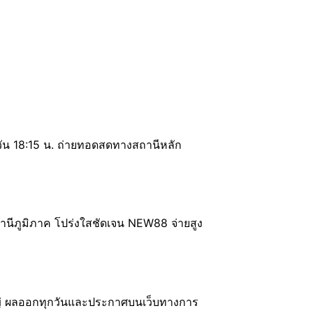
ุกวัน 18:15 น. ถ่ายทอดสดทางสถานีหลัก
สถานีภูมิภาค โปร่งใสชัดเจน NEW88 จ่ายสูง
ญ่ ผลออกทุกวันและประกาศบนเว็บทางการ