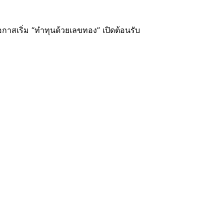
อกาสเริ่ม “ทำทุนด้วยเลขทอง” เปิดต้อนรับ