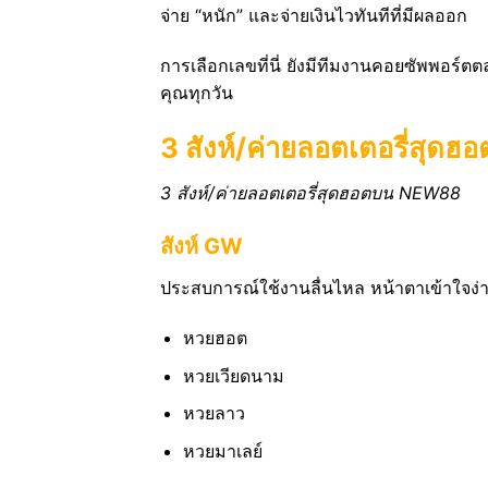
จ่าย “หนัก” และจ่ายเงินไวทันทีที่มีผลออก
การเลือกเลขที่นี่ ยังมีทีมงานคอยซัพพอร์ตต
คุณทุกวัน
3 สังห์/ค่ายลอตเตอรี่สุ
3 สังห์/ค่ายลอตเตอรี่สุดฮอตบน NEW88
สังห์ GW
ประสบการณ์ใช้งานลื่นไหล หน้าตาเข้าใจง่
หวยฮอต
หวยเวียดนาม
หวยลาว
หวยมาเลย์