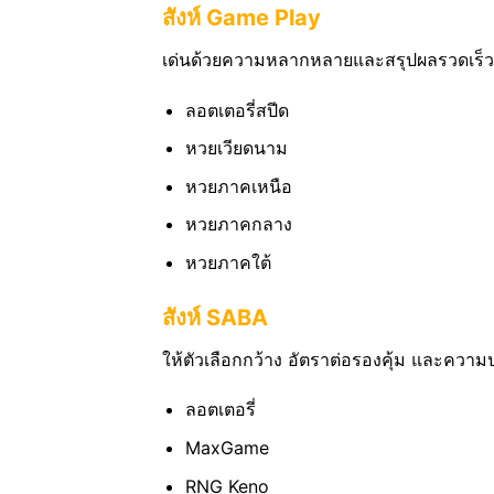
สังห์ Game Play
เด่นด้วยความหลากหลายและสรุปผลรวดเร็ว–
ลอตเตอรี่สปีด
หวยเวียดนาม
หวยภาคเหนือ
หวยภาคกลาง
หวยภาคใต้
สังห์ SABA
ให้ตัวเลือกกว้าง อัตราต่อรองคุ้ม และความปล
ลอตเตอรี่
MaxGame
RNG Keno