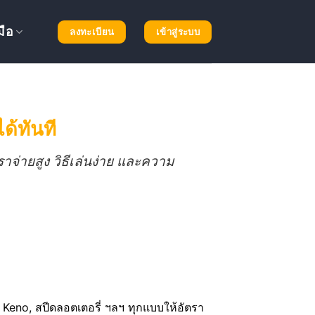
่มือ
ลงทะเบียน
เข้าสู่ระบบ
ด้ทันที
จ่ายสูง วิธีเล่นง่าย และความ
ค, Keno, สปีดลอตเตอรี่ ฯลฯ ทุกแบบให้อัตรา