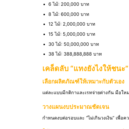
6 ไม้: 200,000 บาท
8 ไม้: 600,000 บาท
12 ไม้: 2,000,000 บาท
15 ไม้: 5,000,000 บาท
30 ไม้: 50,000,000 บาท
38 ไม้: 388,888,888 บาท
เคล็ดลับ “แทงยังไงให้ชนะ
เลือกผลิตภัณฑ์ให้เหมาะกับตัวเอง
แต่ละแบบมีกติกาและเรทจ่ายต่างกัน มือใหม่เ
วางแผนงบประมาณชัดเจน
กำหนดงบต่อรอบและ “ไม่เกินวงเงิน” เพื่อค